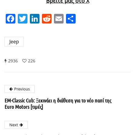
Βρείτε μας στο X
Facebook
Twitter
LinkedIn
Reddit
Email
Μοιραστείτε
Jeep
2936
226
Previous
EM-Classic Cub: Ξεκινάει η διάθεση για το νέο παπί της
Euro Motors [τιμές]
Next