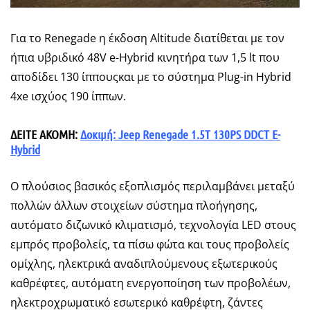
Για το Renegade η έκδοση Altitude διατίθεται με τον
ήπια υβριδικό 48V e-Hybrid κινητήρα των 1,5 lt που
αποδίδει 130 ίππουςκαι με το σύστημα Plug-in Hybrid
4xe ισχύος 190 ίππων.
ΔΕΙΤΕ ΑΚΟΜΗ:
Δοκιμή: Jeep Renegade 1.5T 130PS DDCT E-
Hybrid
Ο πλούσιος βασικός εξοπλισμός περιλαμβάνει μεταξύ
πολλών άλλων στοιχείων σύστημα πλοήγησης,
αυτόματο διζωνικό κλιματισμό, τεχνολογία LED στους
εμπρός προβολείς, τα πίσω φώτα και τους προβολείς
ομίχλης, ηλεκτρικά αναδιπλούμενους εξωτερικούς
καθρέφτες, αυτόματη ενεργοποίηση των προβολέων,
ηλεκτροχρωματικό εσωτερικό καθρέφτη, ζάντες