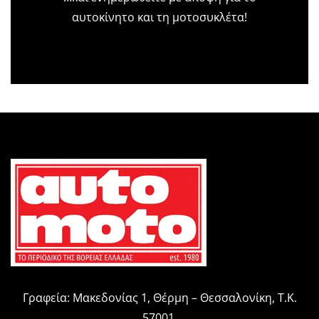
αυτοκίνητο και τη μοτοσυκλέτα!
Γραφεία: Μακεδονίας 1, Θέρμη – Θεσσαλονίκη, Τ.Κ.
57001,