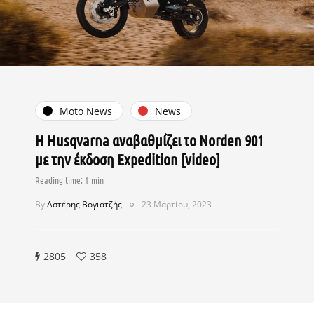
Moto News
News
Η Husqvarna αναβαθμίζει το Norden 901
με την έκδοση Expedition [video]
By
Αστέρης Βογιατζής
23 Μαρτίου, 2023
2805
358