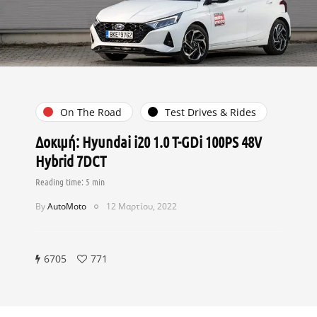
On The Road
Test Drives & Rides
Δοκιμή: Hyundai i20 1.0 T-GDi 100PS 48V
Hybrid 7DCT
By
AutoMoto
12 Μαρτίου, 2022
6705
771