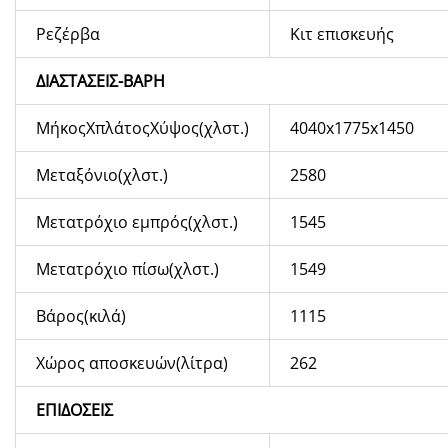
Ρεζέρβα
Κιτ επισκευής
ΔΙΑΣΤΑΣΕΙΣ-ΒΑΡΗ
ΜήκοςXπλάτοςXύψος(χλστ.)
4040
x1775x1450
Μεταξόνιο(χλστ.)
2580
Μετατρόχιο εμπρός(χλστ.)
1545
Μετατρόχιο πίσω(χλστ.)
1549
Βάρος(κιλά)
1115
Χώρος αποσκευών(λίτρα)
262
ΕΠΙΔΟΣΕΙΣ