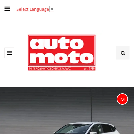
Select Language
▼
7.4