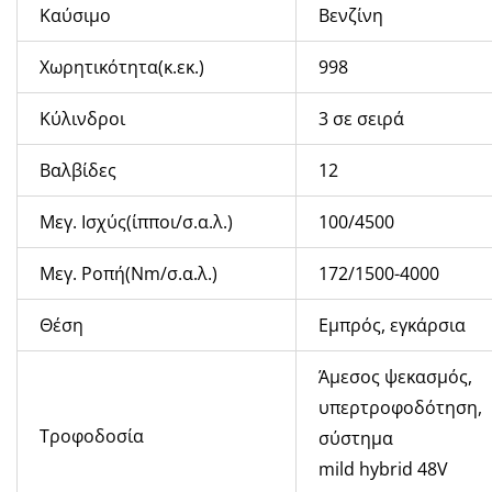
Καύσιμο
Βενζίνη
Χωρητικότητα(κ.εκ.)
998
Κύλινδροι
3 σε σειρά
Βαλβίδες
12
Μεγ. Ισχύς(ίπποι/σ.α.λ.)
100/4500
Μεγ. Ροπή(Nm/σ.α.λ.)
172/1500-4000
Θέση
Εμπρός, εγκάρσια
Άμεσος ψεκασμός,
υπερτροφοδότηση,
Τροφοδοσία
σύστημα
mild hybrid
48
V