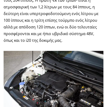
τους 204 ίππους. Η πρώτη -εκ των τριών- είναι η
ατμοσφαιρική των 1,2 λίτρων με τους 84 ίππους, η
δεύτερη είναι υπερτροφοδοτούμενη ενός λίτρου με
100 ίππους και η τρίτη επίσης τούρμπο ενός λίτρου
αλλά με απόδοση 120 ίππων, ενώ οι δύο τελευταίες
προσφέρονται και με ήπιο υβριδικό σύστημα 48V,
όπως και το i20 της δοκιμής μας.