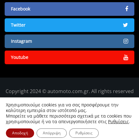
Facebook
Twitter
Instagram
Youtube
Copyright 2024 © automoto.com.gr. All rights reserved
Χρησιμοποιούμε cookies για να σας προσφέρουμε την
καλύτερη εμπειρία στον ιστότοπό μας.
Μπορείτε να μάθετε περισσότερα σχετικά με τα cookies που
χρησιμοποιούμε ή να τα απενεργοποιήσετε στις
Ρυθμίσεις
.
Αποδοχή
Απόρριψη
Ρυθμίσεις