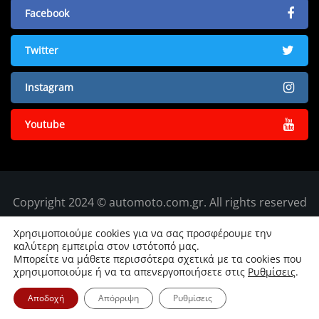
Facebook
Twitter
Instagram
Youtube
Copyright 2024 © automoto.com.gr. All rights reserved
Χρησιμοποιούμε cookies για να σας προσφέρουμε την
καλύτερη εμπειρία στον ιστότοπό μας.
Μπορείτε να μάθετε περισσότερα σχετικά με τα cookies που
χρησιμοποιούμε ή να τα απενεργοποιήσετε στις
Ρυθμίσεις
.
Αποδοχή
Απόρριψη
Ρυθμίσεις