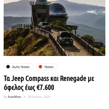
Auto News
News
Τα Jeep Compass και Renegade με
όφελος έως €7.600
By
AutoMoto
28 Ιουλίου, 2025