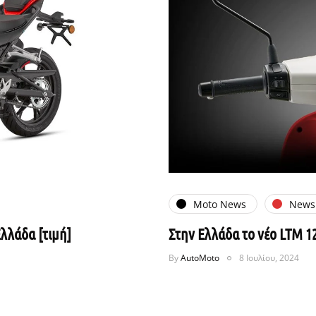
Moto News
News
λλάδα [τιμή]
Στην Ελλάδα το νέο LTM 1
By
AutoMoto
8 Ιουλίου, 2024