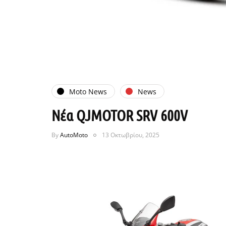
Moto News
News
Νέα QJMOTOR SRV 600V
By
AutoMoto
13 Οκτωβρίου, 2025