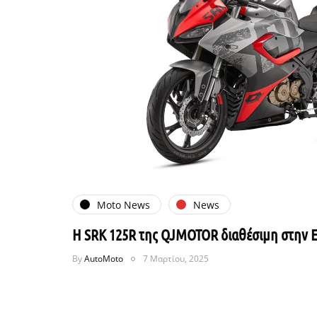
Moto News
News
H SRK 125R της QJMOTOR διαθέσιμη στην Ε
By
AutoMoto
7 Μαρτίου, 2025