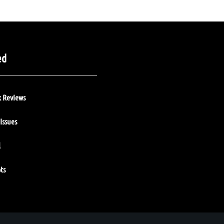
ed
 Reviews
Issues
l
ts