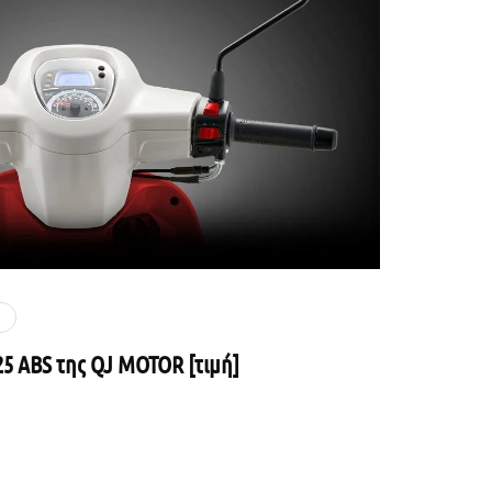
25 ABS της QJ MOTOR [τιμή]