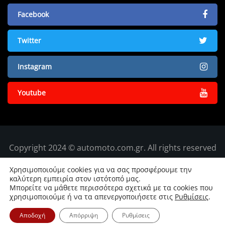
Facebook
Twitter
Instagram
Youtube
Copyright 2024 © automoto.com.gr. All rights reserved
Χρησιμοποιούμε cookies για να σας προσφέρουμε την
καλύτερη εμπειρία στον ιστότοπό μας.
Μπορείτε να μάθετε περισσότερα σχετικά με τα cookies που
χρησιμοποιούμε ή να τα απενεργοποιήσετε στις
Ρυθμίσεις
.
Αποδοχή
Απόρριψη
Ρυθμίσεις