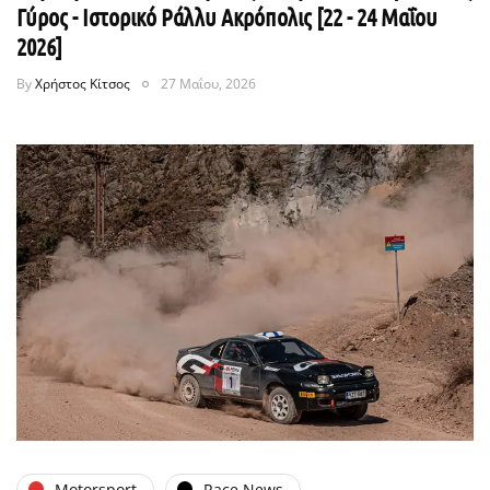
Γύρος - Ιστορικό Ράλλυ Ακρόπολις [22 - 24 Μαΐου
2026]
By
Χρήστος Κίτσος
27 Μαΐου, 2026
Motorsport
Race News