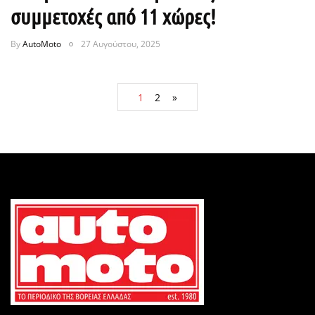
συμμετοχές από 11 χώρες!
By
AutoMoto
27 Αυγούστου, 2025
1
2
»