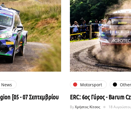
e News
Motorsport
Other
gion [05 - 07 Σεπτεμβρίου
ERC: 6ος Γύρος - Barum Cz
By
Χρήστος Κίτσος
18 Αυγούστου