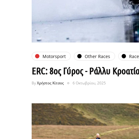
Motorsport
Other Races
Rac
ERC: 8ος Γύρος - Ράλλυ Κροατία
By
Χρήστος Κίτσος
6 Οκτωβρίου, 2025