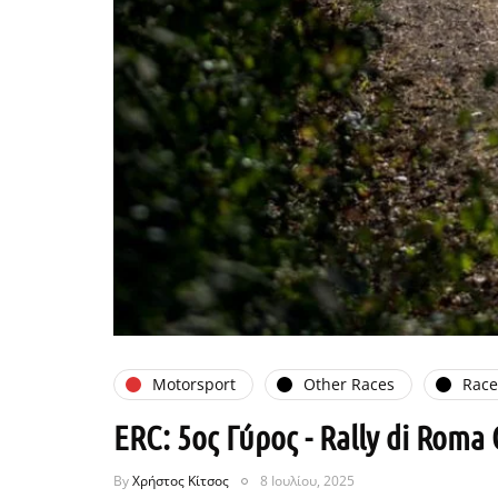
Motorsport
Other Races
Rac
ERC: 5ος Γύρος - Rally di Roma 
By
Χρήστος Κίτσος
8 Ιουλίου, 2025