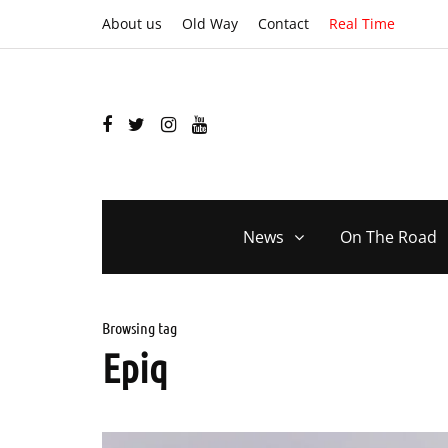
About us
Old Way
Contact
Real Time
News
On The Road
Browsing tag
Epiq