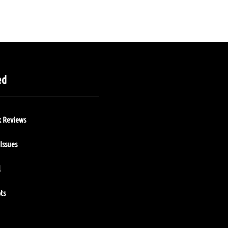
ed
 Reviews
Issues
l
ts