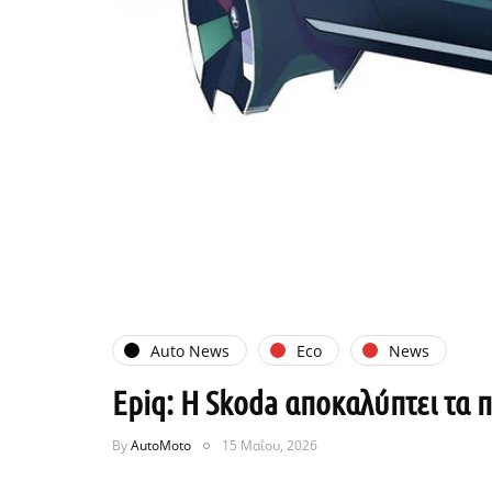
Auto News
Eco
News
Epiq: Η Skoda αποκαλύπτει τα 
By
AutoMoto
15 Μαΐου, 2026