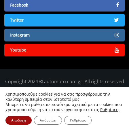
Facebook
Twitter
Instagram
Youtube
Copyright 2024 © automoto.com.gr. All rights reserved
Χρησιμοποιούμε cookies για να σας προσφέρουμε την
καλύτερη εμπειρία στον ιστότοπό μας.
Μπορείτε να μάθετε περισσότερα σχετικά με τα cookies που
χρησιμοποιούμε ή να τα απενεργοποιήσετε στις
Ρυθμίσεις
.
Αποδοχή
Απόρριψη
Ρυθμίσεις