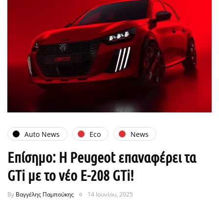
Auto News
Eco
News
Επίσημο: H Peugeot επαναφέρει τα
GTi με το νέο E-208 GTi!
By
Βαγγέλης Παμπούκης
14 Ιουνίου, 2025