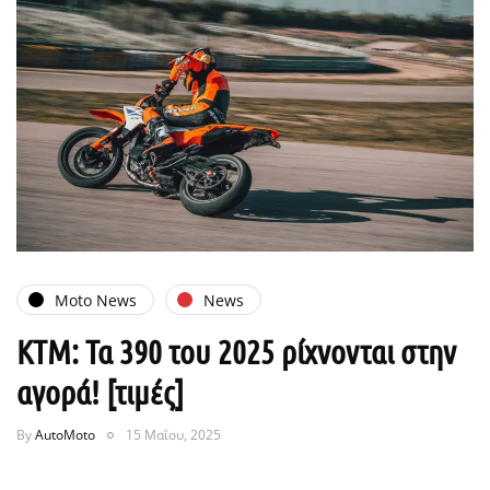
Moto News
News
KTM: Τα 390 του 2025 ρίχνονται στην
αγορά! [τιμές]
By
AutoMoto
15 Μαΐου, 2025