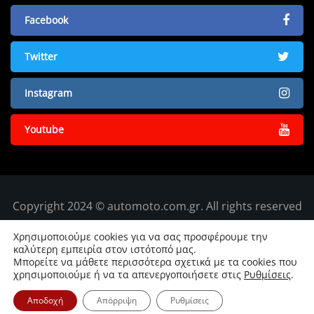
Facebook
Twitter
Instagram
Youtube
Copyright 2024 © automoto.com.gr. All rights reserved
Χρησιμοποιούμε cookies για να σας προσφέρουμε την
καλύτερη εμπειρία στον ιστότοπό μας.
Μπορείτε να μάθετε περισσότερα σχετικά με τα cookies που
χρησιμοποιούμε ή να τα απενεργοποιήσετε στις
Ρυθμίσεις
.
Αποδοχή
Απόρριψη
Ρυθμίσεις