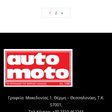
1
2
»
Γραφεία: Μακεδονίας 1, Θέρμη – Θεσσαλονίκη, Τ.Κ.
57001,
Τηλ.Κέντρο: +30 2310 462244