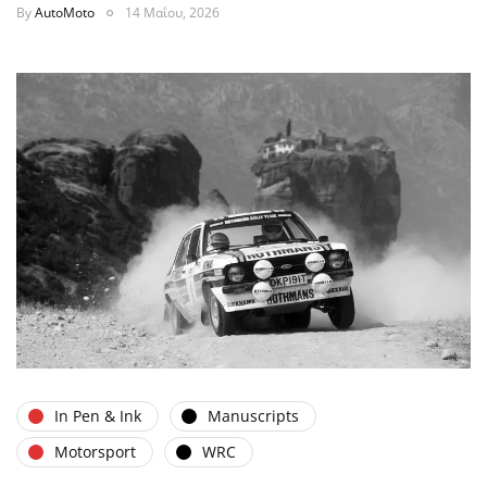
By
AutoMoto
14 Μαΐου, 2026
In Pen & Ink
Manuscripts
Motorsport
WRC