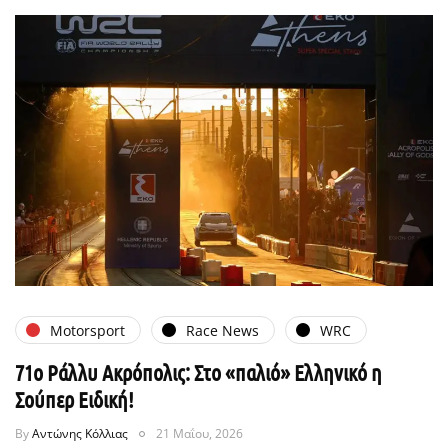
Motorsport
Race News
WRC
71ο Ράλλυ Ακρόπολις: Στο «παλιό» Ελληνικό η
Σούπερ Ειδική!
By
Αντώνης Κόλλιας
21 Μαΐου, 2026