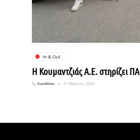
In & Out
Η Κουμαντζιάς Α.Ε. στηρίζει Π
By
AutoMoto
31 Μαρτίου, 2025