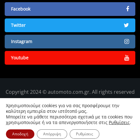
Facebook
Twitter
Instagram
Youtube
Copyright 2024 © automoto.com.gr. All rights reserved
Χρησιμοποιούμε cookies για να σας προσφέρουμε την
καλύτερη εμπειρία στον ιστότοπό μας.
Μπορείτε να μάθετε περισσότερα σχετικά με τα cookies που
χρησιμοποιούμε ή να τα απενεργοποιήσετε στις
Ρυθμίσεις
.
Αποδοχή
Απόρριψη
Ρυθμίσεις