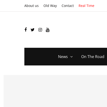
About us
Old Way
Contact
Real Time
News
On The Road