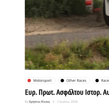
Motorsport
Other Races
Rac
Ευρ. Πρωτ. Ασφάλτου Ιστορ. Αυτ
By
Χρήστος Κίτσος
2 Ιουλίου, 2026