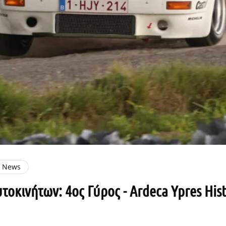
e News
οκινήτων: 4ος Γύρος - Ardeca Ypres Histor