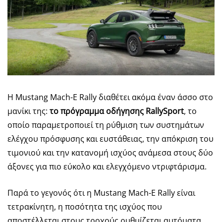
Η Mustang Mach-E Rally διαθέτει ακόμα έναν άσσο στο
μανίκι της:
το πρόγραμμα οδήγησης
RallySport
, το
οποίο παραμετροποιεί τη ρύθμιση των συστημάτων
ελέγχου πρόσφυσης και ευστάθειας, την απόκριση του
τιμονιού και την κατανομή ισχύος ανάμεσα στους δύο
άξονες για πιο εύκολο και ελεγχόμενο ντριφτάρισμα.
Παρά το γεγονός ότι η Mustang Mach-E Rally είναι
τετρακίνητη, η ποσότητα της ισχύος που
αποστέλλεται στους τροχούς ρυθμίζεται αυτόματα,