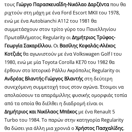
τους
Γιώργο Παρασκευαΐδη-Νικόλαο Δαρζέντα
που θα
ριχτούν στη μάχη με ένα Ford Escort MKII του 1978,
ενώ με ένα Autobianchi A112 του 1981 θα
συμμετάσχουν στον τρίτο γύρο του Πανελληνίου
Πρωταθλήματος Regularity οι
Δημήτριος Τρύφος-
Γεωργία Σακαρέλλου.
Οι
Βασίλης Κεφαλάς-Αλέκος
Κοτζιάς
θα αγωνιστούν με ένα Volkswagen Golf I του
1980, ενώ με μία Toyota Corolla KE70 του 1982 θα
έρθουν στο Ιστορικό Ράλλυ Ακρόπολις Regularity οι
Ανδρέας Βλαντής-Γιώργος Βλαντής
στη δεύτερη
συνεχόμενη συμμετοχή τους στον αγώνα. Έτοιμοι να
απολαύσουν τα απαράμιλλης φυσικής ομορφιάς τοπία
από τα οποία θα διέλθει η διαδρομή είναι οι
Δημήτριος και Νικόλαος Μπάκος
με ένα Renault 5
Turbo του 1984. Το παρών στην κατηγορία Regularity
θα δώσει για άλλη μια χρονιά ο
Χρήστος Πασχαλίδης
.