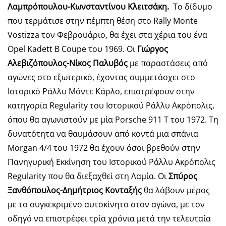
Λαμπρόπουλου-Κωνσταντίνου Κλειτσάκη.
Το δίδυμο
που τερμάτισε στην πέμπτη θέση στο Rally Monte
Vostizza τον Φεβρουάριο, θα έχει στα χέρια του ένα
Opel Kadett B Coupe του 1969. Οι
Γιώργος
Αλεβιζόπουλος-Νίκος Παλυβός
με παραστάσεις από
αγώνες στο εξωτερικό, έχοντας συμμετάσχει στο
Ιστορικό Ράλλυ Μόντε Κάρλο, επιστρέφουν στην
κατηγορία Regularity του Ιστορικού Ράλλυ Ακρόπολις,
όπου θα αγωνιστούν με μία Porsche 911 T του 1972. Τη
δυνατότητα να θαυμάσουν από κοντά μια σπάνια
Morgan 4/4 του 1972 θα έχουν όσοι βρεθούν στην
Πανηγυρική Εκκίνηση του Ιστορικού Ράλλυ Ακρόπολις
Regularity που θα διεξαχθεί στη Λαμία. Οι
Σπύρος
Ξανθόπουλος-Δημήτριος Κονταξής
θα λάβουν μέρος
με το συγκεκριμένο αυτοκίνητο στον αγώνα, με τον
οδηγό να επιστρέφει τρία χρόνια μετά την τελευταία