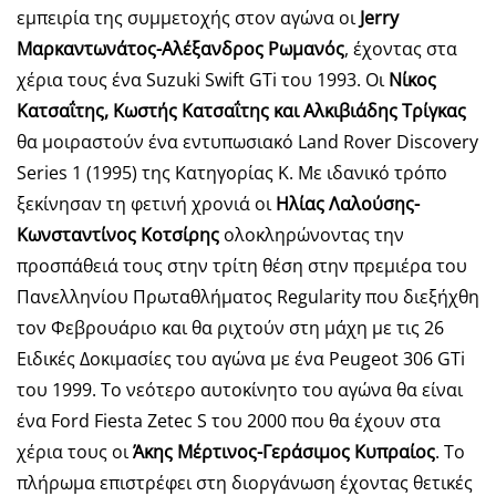
εμπειρία της συμμετοχής στον αγώνα οι
Jerry
Μαρκαντωνάτος-Αλέξανδρος Ρωμανός
, έχοντας στα
χέρια τους ένα Suzuki Swift GTi του 1993. Οι
Νίκος
Κατσαΐτης, Κωστής Κατσαΐτης και Αλκιβιάδης Τρίγκας
θα μοιραστούν ένα εντυπωσιακό Land Rover Discovery
Series 1 (1995) της Κατηγορίας Κ. Με ιδανικό τρόπο
ξεκίνησαν τη φετινή χρονιά οι
Ηλίας Λαλούσης-
Κωνσταντίνος Κοτσίρης
ολοκληρώνοντας την
προσπάθειά τους στην τρίτη θέση στην πρεμιέρα του
Πανελληνίου Πρωταθλήματος Regularity που διεξήχθη
τον Φεβρουάριο και θα ριχτούν στη μάχη με τις 26
Ειδικές Δοκιμασίες του αγώνα με ένα Peugeot 306 GTi
του 1999. Το νεότερο αυτοκίνητο του αγώνα θα είναι
ένα Ford Fiesta Zetec S του 2000 που θα έχουν στα
χέρια τους οι
Άκης Μέρτινος-Γεράσιμος Κυπραίος
. Το
πλήρωμα επιστρέφει στη διοργάνωση έχοντας θετικές