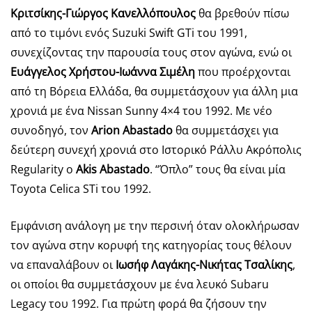
Κριτσίκης-Γιώργος Κανελλόπουλος
θα βρεθούν πίσω
από το τιμόνι ενός Suzuki Swift GTi του 1991,
συνεχίζοντας την παρουσία τους στον αγώνα, ενώ οι
Ευάγγελος Χρήστου-Ιωάννα Σιμέλη
που προέρχονται
από τη Βόρεια Ελλάδα, θα συμμετάσχουν για άλλη μια
χρονιά με ένα Nissan Sunny 4×4 του 1992. Με νέο
συνοδηγό, τον
Arion Abastado
θα συμμετάσχει για
δεύτερη συνεχή χρονιά στο Ιστορικό Ράλλυ Ακρόπολις
Regularity ο
Akis Abastado
. “Όπλο” τους θα είναι μία
Toyota Celica STi του 1992.
Εμφάνιση ανάλογη με την περσινή όταν ολοκλήρωσαν
τον αγώνα στην κορυφή της κατηγορίας τους θέλουν
να επαναλάβουν οι
Ιωσήφ Λαγάκης-Νικήτας Τσαλίκης
,
οι οποίοι θα συμμετάσχουν με ένα λευκό Subaru
Legacy του 1992. Για πρώτη φορά θα ζήσουν την