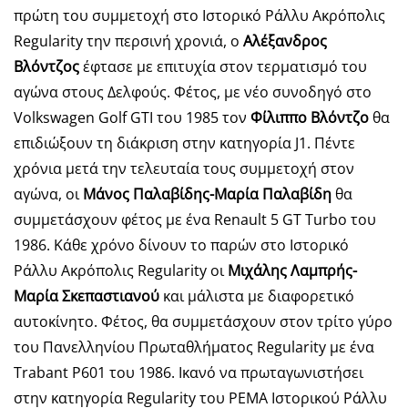
πρώτη του συμμετοχή στο Ιστορικό Ράλλυ Ακρόπολις
Regularity την περσινή χρονιά, ο
Αλέξανδρος
Βλόντζος
έφτασε με επιτυχία στον τερματισμό του
αγώνα στους Δελφούς. Φέτος, με νέο συνοδηγό στο
Volkswagen Golf GTI του 1985 τον
Φίλιππο Βλόντζο
θα
επιδιώξουν τη διάκριση στην κατηγορία J1. Πέντε
χρόνια μετά την τελευταία τους συμμετοχή στον
αγώνα, οι
Μάνος Παλαβίδης-Μαρία Παλαβίδη
θα
συμμετάσχουν φέτος με ένα Renault 5 GT Turbo του
1986. Κάθε χρόνο δίνουν το παρών στο Ιστορικό
Ράλλυ Ακρόπολις Regularity οι
Μιχάλης Λαμπρής-
Μαρία Σκεπαστιανού
και μάλιστα με διαφορετικό
αυτοκίνητο. Φέτος, θα συμμετάσχουν στον τρίτο γύρο
του Πανελληνίου Πρωταθλήματος Regularity με ένα
Trabant P601 του 1986. Ικανό να πρωταγωνιστήσει
στην κατηγορία Regularity του PEMA Ιστορικού Ράλλυ