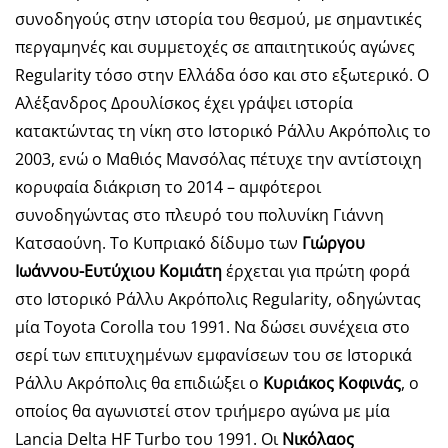
συνοδηγούς στην ιστορία του θεσμού, με σημαντικές
περγαμηνές και συμμετοχές σε απαιτητικούς αγώνες
Regularity τόσο στην Ελλάδα όσο και στο εξωτερικό. Ο
Αλέξανδρος Δρουλίσκος έχει γράψει ιστορία
κατακτώντας τη νίκη στο Ιστορικό Ράλλυ Ακρόπολις το
2003, ενώ ο Μαθιός Μανσόλας πέτυχε την αντίστοιχη
κορυφαία διάκριση το 2014 – αμφότεροι
συνοδηγώντας στο πλευρό του πολυνίκη Γιάννη
Κατσαούνη. Το Κυπριακό δίδυμο των
Γιώργου
Ιωάννου-Ευτύχιου Κομιάτη
έρχεται για πρώτη φορά
στο Ιστορικό Ράλλυ Ακρόπολις Regularity, οδηγώντας
μία Toyota Corolla του 1991. Να δώσει συνέχεια στο
σερί των επιτυχημένων εμφανίσεων του σε Ιστορικά
Ράλλυ Ακρόπολις θα επιδιώξει ο
Κυριάκος Κοφινάς
, ο
οποίος θα αγωνιστεί στον τριήμερο αγώνα με μία
Lancia Delta HF Turbo του 1991. Οι
Νικόλαος