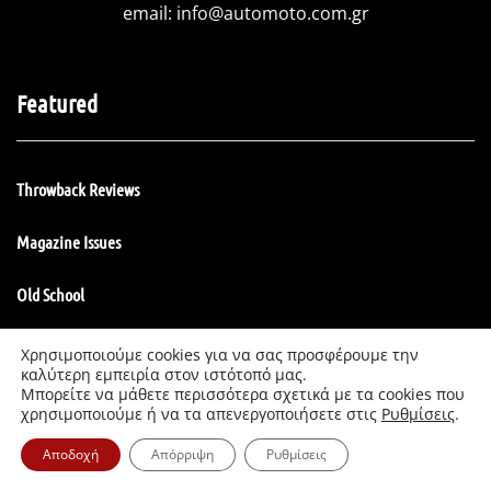
email:
info@automoto.com.gr
Featured
Throwback Reviews
Magazine Issues
Old School
Manuscripts
Χρησιμοποιούμε cookies για να σας προσφέρουμε την
καλύτερη εμπειρία στον ιστότοπό μας.
Μπορείτε να μάθετε περισσότερα σχετικά με τα cookies που
χρησιμοποιούμε ή να τα απενεργοποιήσετε στις
Ρυθμίσεις
.
Αποδοχή
Απόρριψη
Ρυθμίσεις
Follow us