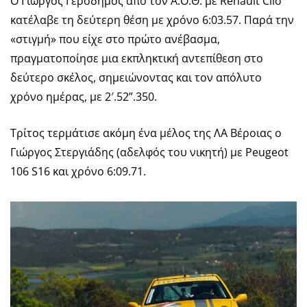
Ο Γιώργος Γεροδήμος από τον Α.Ο.Θ. με Renault Clio
κατέλαβε τη δεύτερη θέση με χρόνο 6:03.57. Παρά την
«στιγμή» που είχε στο πρώτο ανέβασμα,
πραγματοποίησε μια εκπληκτική αντεπίθεση στο
δεύτερο σκέλος, σημειώνοντας και τον απόλυτο
χρόνο ημέρας, με 2′.52”.350.
Τρίτος τερμάτισε ακόμη ένα μέλος της ΛΑ Βέροιας ο
Γιώργος Στεργιάδης (αδελφός του νικητή) με Peugeot
106 S16 και χρόνο 6:09.71.