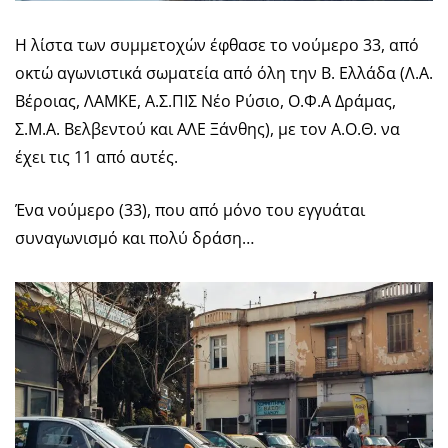
Η λίστα των συμμετοχών έφθασε το νούμερο 33, από
οκτώ αγωνιστικά σωματεία από όλη την Β. Ελλάδα (Λ.Α.
Βέροιας, ΛΑΜΚΕ, Α.Σ.ΠΙΣ Νέο Ρύσιο, Ο.Φ.Α Δράμας,
Σ.Μ.Α. Βελβεντού και ΑΛΕ Ξάνθης), με τον Α.Ο.Θ. να
έχει τις 11 από αυτές.
Ένα νούμερο (33), που από μόνο του εγγυάται
συναγωνισμό και πολύ δράση…