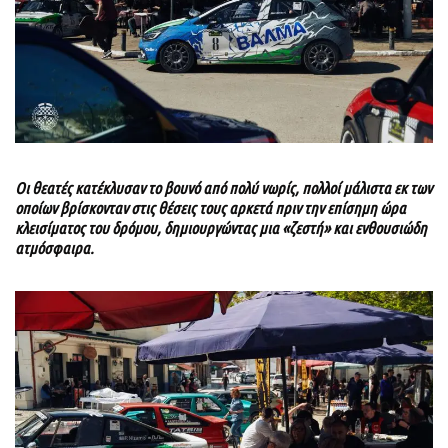
Οι θεατές κατέκλυσαν το βουνό από πολύ νωρίς, πολλοί μάλιστα εκ των
οποίων βρίσκονταν στις θέσεις τους αρκετά πριν την επίσημη ώρα
κλεισίματος του δρόμου, δημιουργώντας μια «ζεστή» και ενθουσιώδη
ατμόσφαιρα.