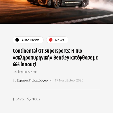
Auto News
News
Continental GT Supersports: Η πιο
«σκληροπυρηνική» Bentley κατέφθασε με
666 ίππους!
By
Στράτος Παλαιολόγου
17 Νοεμβρίου, 2025
5475
1002