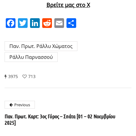
Βρείτε μας στο X
Facebook
Twitter
LinkedIn
Reddit
Email
Μοιραστείτε
Παν. Πρωτ. Ράλλυ Χώματος
Ράλλυ Παρνασσού
3975
713
Previous
Παν. Πρωτ. Καρτ: 3ος Γύρος – Σπάτα [01 – 02 Νοεμβρίου
2025]