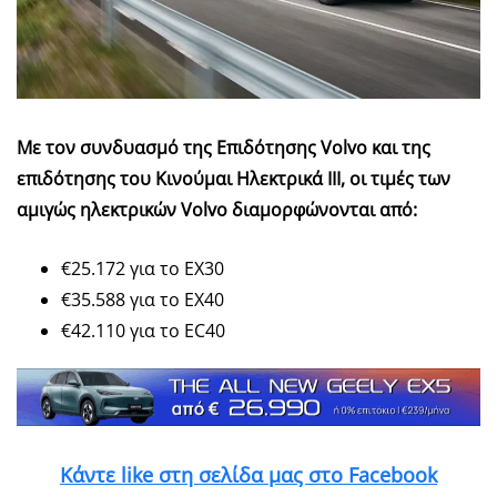
Με τον συνδυασμό της Eπιδότησης Volvo και της
επιδότησης του Κινούμαι Ηλεκτρικά ΙΙΙ, οι τιμές των
αμιγώς ηλεκτρικών Volvo διαμορφώνονται από:
€25.172 για το ΕΧ30
€35.588 για το EX40
€42.110 για το EC40
Κάντε like στη σελίδα μας στο Facebook