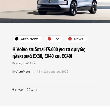
Auto News
Eco
News
Η Volvo επιδοτεί €5.000 για τα αμιγώς
ηλεκτρικά EX30, EX40 και EC40!
By
AutoMoto
13 Φεβρουαρίου, 2025
6298
407