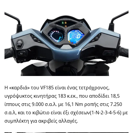
Η «καρδιά» του VF185 είναι ένας τετράχρονος,
υγρόψυκτος κινητήρας 183 κ.εκ., που αποδίδει 18,5
ίππους στις 9.000 σ.α.λ. με 16,1 Nm ροπής στις 7.250
σ.α.λ, και το κιβώτιο είναι έξι σχέσεων(1-Ν-2-3-4-5-6) με
συμπλέκτη για ακριβείς αλλαγές.