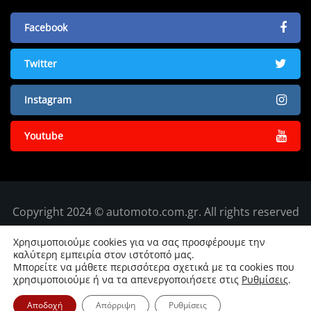
Facebook
Twitter
Instagram
Youtube
Copyright 2024 © automoto.com.gr. All rights reserved
Χρησιμοποιούμε cookies για να σας προσφέρουμε την
καλύτερη εμπειρία στον ιστότοπό μας.
Μπορείτε να μάθετε περισσότερα σχετικά με τα cookies που
χρησιμοποιούμε ή να τα απενεργοποιήσετε στις
Ρυθμίσεις
.
Αποδοχή
Απόρριψη
Ρυθμίσεις