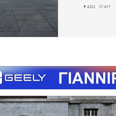
4322
417
τείτε