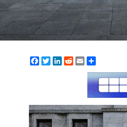
Facebook
Twitter
LinkedIn
Reddit
Email
Μοιρασ