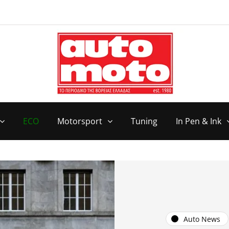
ECO
Motorsport
Tuning
In Pen & Ink
Auto News