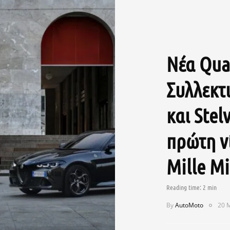
Νέα Quad
Συλλεκτ
και Ste
πρώτη ν
Mille Mi
By
AutoMoto
20 