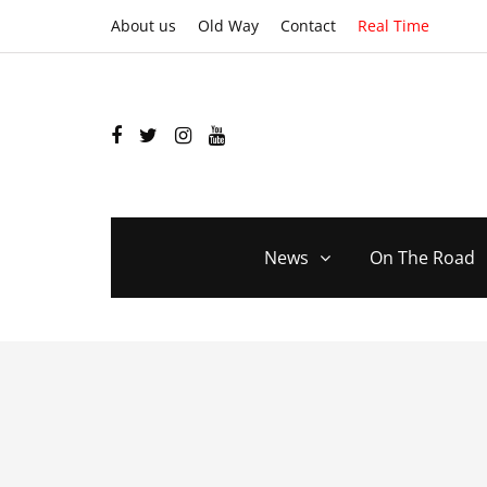
About us
Old Way
Contact
Real Time
News
On The Road