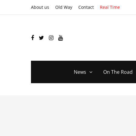
About us
Old Way
Contact
Real Time
News
On The Road