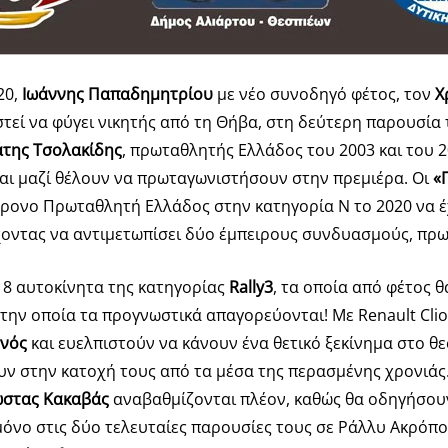
20,
Ιωάννης Παπαδημητρίου
με νέο συνοδηγό φέτος, τον
Χ
ιστεί να φύγει νικητής από τη Θήβα, στη δεύτερη παρουσί
της Τσολακίδης
, πρωταθλητής Ελλάδος του 2003 και του 2
 και μαζί θέλουν να πρωταγωνιστήσουν στην πρεμιέρα. Οι
«
χρονο Πρωταθλητή Ελλάδος στην κατηγορία Ν το 2020 να έχε
 έχοντας να αντιμετωπίσει δύο έμπειρους συνδυασμούς, πρ
 8 αυτοκίνητα της κατηγορίας
Rally
3
, τα οποία από φέτος 
στην οποία τα προγνωστικά απαγορεύονται! Με Renault Cli
μνός
και ευελπιστούν να κάνουν ένα θετικό ξεκίνημα στο θε
ουν στην κατοχή τους από τα μέσα της περασμένης χρονιάς
ώστας
Κακαβάς
αναβαθμίζονται πλέον, καθώς θα οδηγήσουν 
όνο στις δύο τελευταίες παρουσίες τους σε Ράλλυ Ακρόπολ