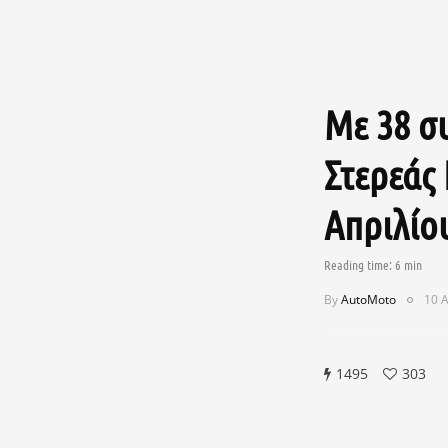
Με 38 σ
Στερεάς 
Απριλίο
By
AutoMoto
10 Α
1495
303