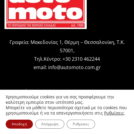
Γραφεία: Μακεδονίας 1, Θέρμη – Θεσσαλονίκη, Τ.Κ.
57001,
Τηλ.Κέντρο: +30 2310 462244
email:
info@automoto.com.gr
Featured
Χρησιμοποιούμε cookies για να σας προσφέρουμε την
καλύτερη εμπειρία στον ιστότοπό μας.
Μπορείτε να μάθετε περισσότερα σχετικά με τα cookies που
χρησιμοποιούμε ή να τα απενεργοποιήσετε στις
Ρυθμίσεις
.
Throwback Reviews
Αποδοχή
Απόρριψη
Ρυθμίσεις
Magazine Issues