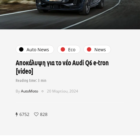
Auto News
Eco
News
Αποκάλυψη για το νέο Audi Q6 e-tron
[video]
By
AutoMoto
20 Μαρτίου, 2024
6752
828