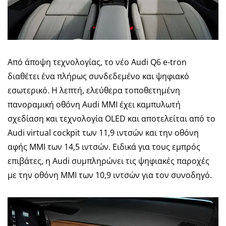
Από άποψη τεχνολογίας, το νέο Audi Q6 e-tron
διαθέτει ένα πλήρως συνδεδεμένο και ψηφιακό
εσωτερικό. Η λεπτή, ελεύθερα τοποθετημένη
πανοραμική οθόνη Audi MMI έχει καμπυλωτή
σχεδίαση και τεχνολογία OLED και αποτελείται από το
Audi virtual cockpit των 11,9 ιντσών και την οθόνη
αφής MMI των 14,5 ιντσών. Ειδικά για τους εμπρός
επιβάτες, η Audi συμπληρώνει τις ψηφιακές παροχές
με την οθόνη MMI των 10,9 ιντσών για τον συνοδηγό.