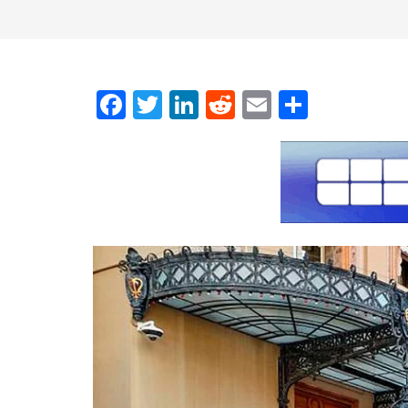
Facebook
Twitter
LinkedIn
Reddit
Email
Μοιρασ