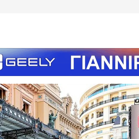
τείτε