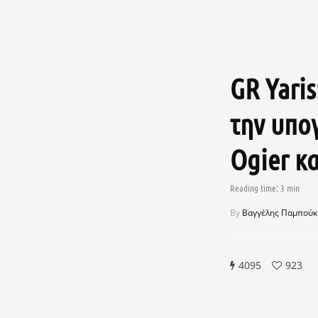
GR Yaris
την υπο
Ogier κα
By
Βαγγέλης Παμπούκ
4095
923