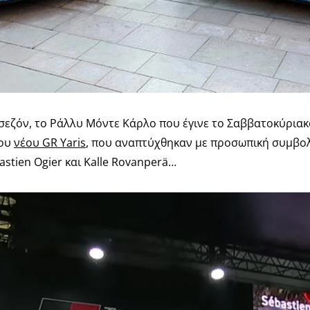
σεζόν, το Ράλλυ Μόντε Κάρλο που έγινε το Σαββατοκύριακ
του
νέου GR Yaris
, που αναπτύχθηκαν με προσωπική συμβο
astien Ogier και Kalle Rovanperä…