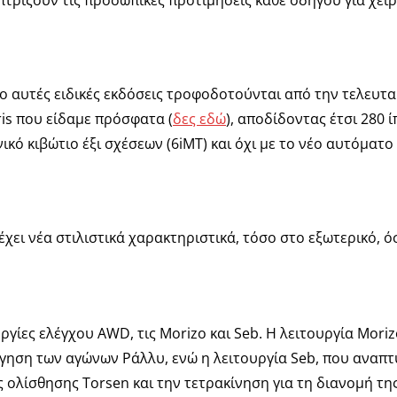
τρίζουν τις προσωπικές προτιμήσεις κάθε οδηγού για χειρ
υο αυτές ειδικές εκδόσεις τροφοδοτούνται από την τελευ
ris που είδαμε πρόσφατα (
δες εδώ
), αποδίδοντας έτσι 280 
ικό κιβώτιο έξι σχέσεων (6iMT) και όχι με το νέο αυτόματο
ς έχει νέα στιλιστικά χαρακτηριστικά, τόσο στο εξωτερικό, ό
ργίες ελέγχου AWD, τις Morizo ​​και Seb. Η λειτουργία Morizo
ήγηση των αγώνων Ράλλυ, ενώ η λειτουργία Seb, που αναπτ
 ολίσθησης Torsen και την τετρακίνηση για τη διανομή τη