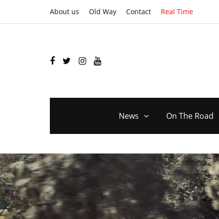
About us
Old Way
Contact
Real Time
News
On The Road