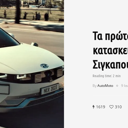
Τα πρώτ
κατασκε
Σιγκαπο
By
AutoMoto
9 Ια
1619
310