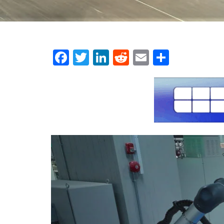
Facebook
Twitter
LinkedIn
Reddit
Email
Μοιρασ