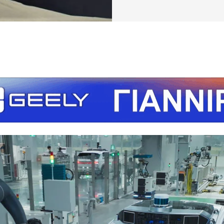
τείτε