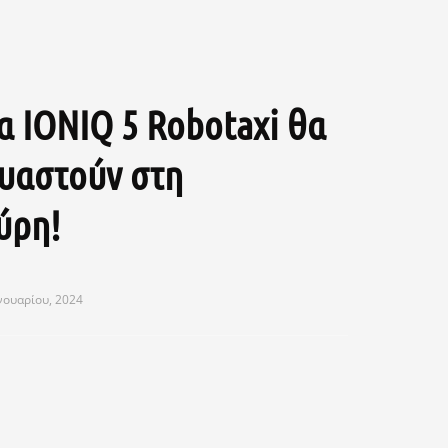
α IONIQ 5 Robotaxi θα
υαστούν στη
ύρη!
νουαρίου, 2024