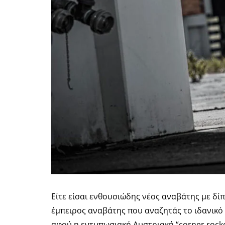
Είτε είσαι ενθουσιώδης νέος αναβάτης με δίπ
έμπειρος αναβάτης που αναζητάς το ιδανικό 
αφού η εντυπωσιακή Αυστριακή “corner rocket