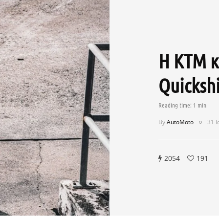
Η KTM κ
Quickshi
By
AutoMoto
31 Ι
2054
191