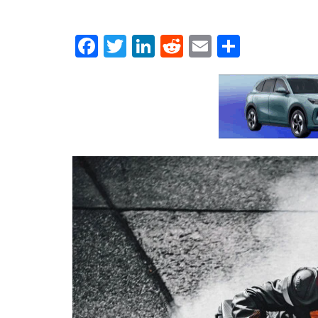
Facebook
Twitter
LinkedIn
Reddit
Email
Μοιρασ