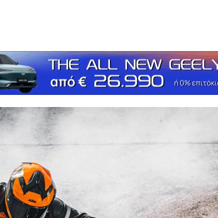
τείτε