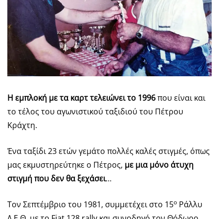
Η εμπλοκή με τα καρτ τελειώνει το 1996
που είναι και
το τέλος του αγωνιστικού ταξιδιού του Πέτρου
Κράχτη.
Ένα ταξίδι 23 ετών γεμάτο πολλές καλές στιγμές, όπως
μας εκμυστηρεύτηκε ο Πέτρος,
με μια μόνο άτυχη
στιγμή που δεν θα ξεχάσει
…
ο
Τον Σεπτέμβριο του 1981, συμμετέχει στο 15
Ράλλυ
Δ.Ε.Θ. με το Fiat 128 rally και συνοδηγό τον Θόδωρο