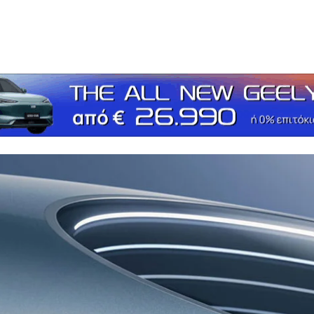
τείτε