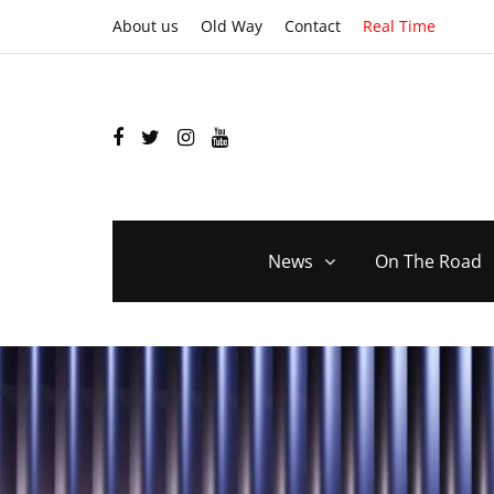
About us
Old Way
Contact
Real Time
News
On The Road