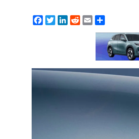
Facebook
Twitter
LinkedIn
Reddit
Email
Μοιρασ