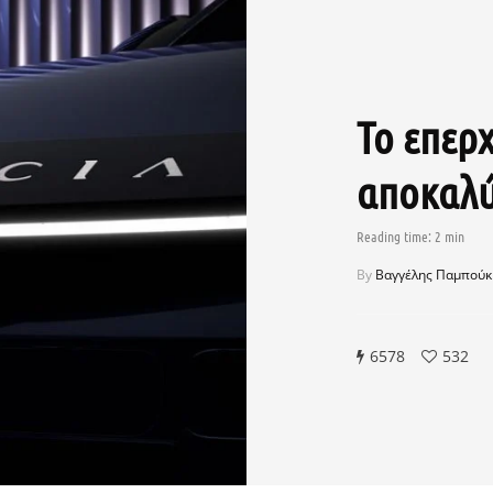
Το επερχ
αποκαλ
By
Βαγγέλης Παμπούκ
6578
532