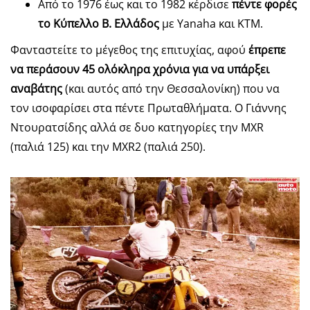
Από το 1976 έως και το 1982 κέρδισε
πέντε φορές
το Κύπελλο Β. Ελλάδος
με Yanaha και KTM.
Φανταστείτε το μέγεθος της επιτυχίας, αφού
έπρεπε
να περάσουν 45 ολόκληρα χρόνια για να υπάρξει
αναβάτης
(και αυτός από την Θεσσαλονίκη) που να
τον ισοφαρίσει στα πέντε Πρωταθλήματα. Ο Γιάννης
Ντουρατσίδης αλλά σε δυο κατηγορίες την MXR
(παλιά 125) και την MXR2 (παλιά 250).