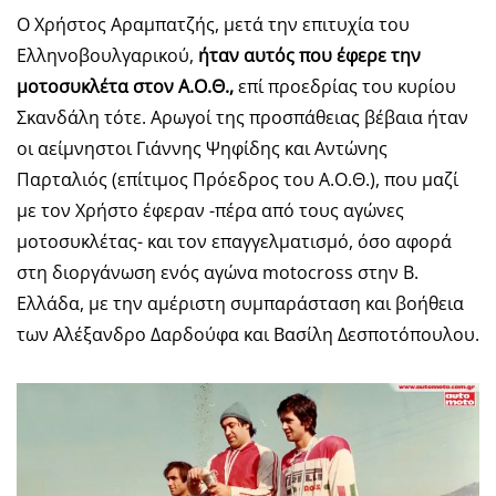
Ο Χρήστος Αραμπατζής, μετά την επιτυχία του
Ελληνοβουλγαρικού,
ήταν αυτός που έφερε την
μοτοσυκλέτα στον Α.Ο.Θ.,
επί προεδρίας του κυρίου
Σκανδάλη τότε. Αρωγοί της προσπάθειας βέβαια ήταν
οι αείμνηστοι Γιάννης Ψηφίδης και Αντώνης
Παρταλιός (επίτιμος Πρόεδρος του Α.Ο.Θ.), που μαζί
με τον Χρήστο έφεραν -πέρα από τους αγώνες
μοτοσυκλέτας- και τον επαγγελματισμό, όσο αφορά
στη διοργάνωση ενός αγώνα motocross στην Β.
Ελλάδα, με την αμέριστη συμπαράσταση και βοήθεια
των Αλέξανδρο Δαρδούφα και Βασίλη Δεσποτόπουλου.