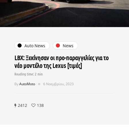
Auto News
News
LBX: Ξεκίνησαν οι προ-παραγγελίες για το
νέο μοντέλο της Lexus [τιμές]
By
AutoMoto
6 Νοεμβρίου, 2023
2412
138