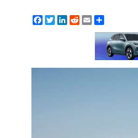
Facebook
Twitter
LinkedIn
Reddit
Email
Μοιρασ