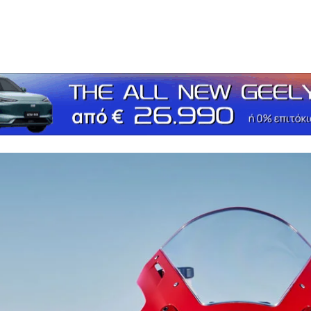
τείτε