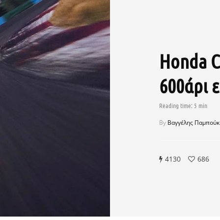
Honda C
600άρι ε
By
Βαγγέλης Παμπούκ
4130
686