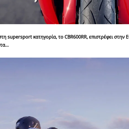
η supersport κατηγορία, το CBR600RR, επιστρέφει στην Ε
στα…