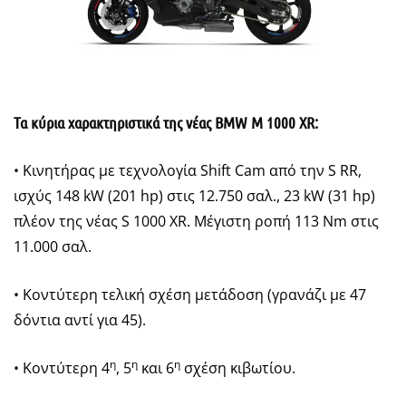
Τα κύρια χαρακτηριστικά της νέας
BMW
M
1000
XR
:
• Κινητήρας με τεχνολογία Shift Cam από την S RR,
ισχύς 148 kW (201 hp) στις 12.750 σαλ., 23 kW (31 hp)
πλέον της νέας S 1000 XR. Μέγιστη ροπή 113 Nm στις
11.000 σαλ.
• Κοντύτερη τελική σχέση μετάδοση (γρανάζι με 47
δόντια αντί για 45).
η
η
η
• Κοντύτερη 4
, 5
και 6
σχέση κιβωτίου.