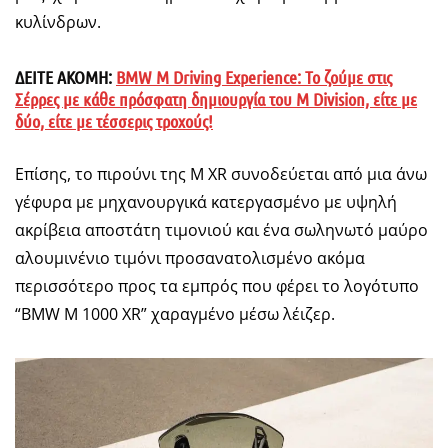
κυλίνδρων.
ΔΕΙΤΕ ΑΚΟΜΗ:
BMW M Driving Experience:
Το ζούμε στις
Σέρρες με κάθε πρόσφατη δημιουργία του
M Division,
είτε με
δύο, είτε με τέσσερις τροχούς!
Επίσης, το πιρούνι της M XR συνοδεύεται από μια άνω
γέφυρα με μηχανουργικά κατεργασμένο με υψηλή
ακρίβεια αποστάτη τιμονιού και ένα σωληνωτό μαύρο
αλουμινένιο τιμόνι προσανατολισμένο ακόμα
περισσότερο προς τα εμπρός που φέρει το λογότυπο
“BMW M 1000 XR” χαραγμένο μέσω λέιζερ.