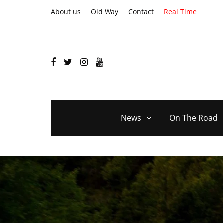
About us
Old Way
Contact
Real Time
News
On The Road