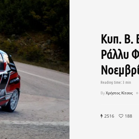
Κυπ. Β. 
Ράλλυ Φί
Νοεμβρί
By
Χρήστος Κίτσος
2516
188