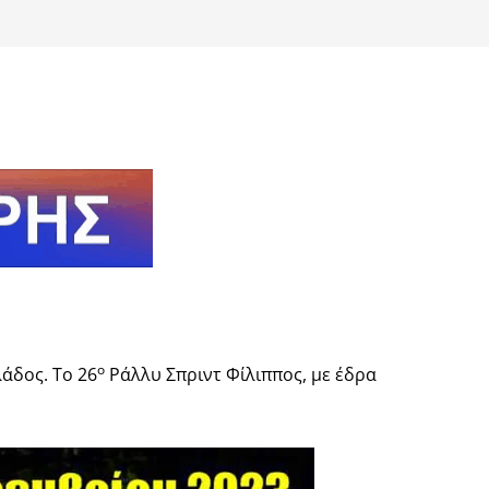
ο
άδος. Το 26
Ράλλυ Σπριντ Φίλιππος, με έδρα