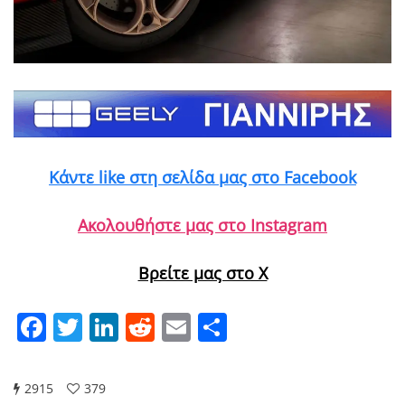
Κάντε like στη σελίδα μας στο Facebook
Ακολουθήστε μας στο Instagram
Βρείτε μας στο X
Facebook
Twitter
LinkedIn
Reddit
Email
Μοιραστείτε
2915
379