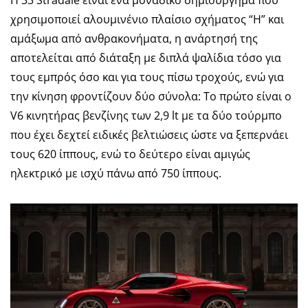
Η 33 Stradale είναι ένα μοναδικό δημιούργημα που
χρησιμοποιεί αλουμινένιο πλαίσιο σχήματος “Η” και
αμάξωμα από ανθρακονήματα, η ανάρτησή της
αποτελείται από διάταξη με διπλά ψαλίδια τόσο για
τους εμπρός όσο και για τους πίσω τροχούς, ενώ για
την κίνηση φροντίζουν δύο σύνολα: Το πρώτο είναι ο
V6 κινητήρας βενζίνης των 2,9 lt με τα δύο τούρμπο
που έχει δεχτεί ειδικές βελτιώσεις ώστε να ξεπερνάει
τους 620 ίππους, ενώ το δεύτερο είναι αμιγώς
ηλεκτρικό με ισχύ πάνω από 750 ίππους.