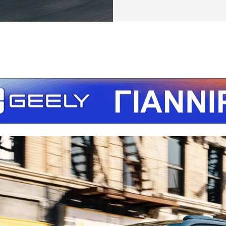
τείτε