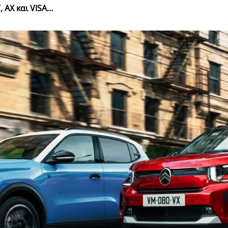
, AX και VISA…