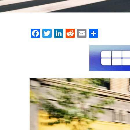
Facebook
Twitter
LinkedIn
Reddit
Email
Μοιρασ