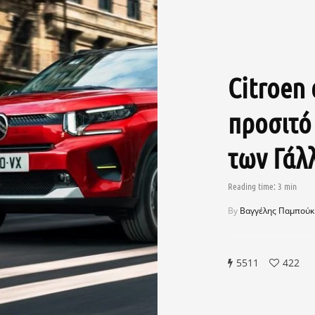
Citroen 
προσιτό
των Γάλ
By
Βαγγέλης Παμπούκ
5511
422