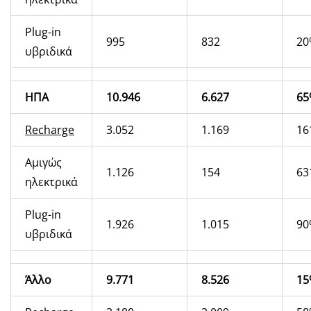
Plug-in
995
832
20
υβριδικά
ΗΠΑ
10.946
6.627
65
Recharge
3.052
1.169
16
Αμιγώς
1.126
154
63
ηλεκτρικά
Plug-in
1.926
1.015
90
υβριδικά
Άλλο
9.771
8.526
15