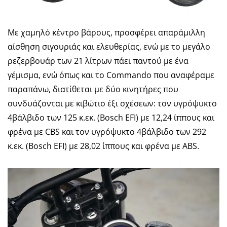
Με χαμηλό κέντρο βάρους, προσφέρει απαράμιλλη
αίσθηση σιγουριάς και ελευθερίας, ενώ με το μεγάλο
ρεζερβουάρ των 21 λίτρων πάει παντού με ένα
γέμισμα, ενώ όπως και το Commando που αναφέραμε
παραπάνω, διατίθεται με δύο κινητήρες που
συνδυάζονται με κιβώτιο έξι σχέσεων: τον υγρόψυκτο
4βάλβιδο των 125 κ.εκ. (Bosch EFI) με 12,24 ίππους και
φρένα με CBS και τον υγρόψυκτο 4βάλβιδο των 292
κ.εκ. (Bosch EFI) με 28,02 ίππους και φρένα με ABS.