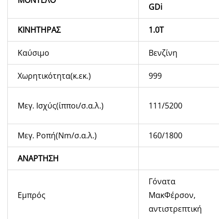
GDi
ΚΙΝΗΤΗΡΑΣ
1.0Τ
Καύσιμο
Βενζίνη
Χωρητικότητα(κ.εκ.)
999
Μεγ. Ισχύς(ίπποι/σ.α.λ.)
111/5200
Μεγ. Ροπή(Nm/σ.α.λ.)
160/1800
ΑΝΑΡΤΗΣΗ
Γόνατα
Εμπρός
ΜακΦέρσον,
αντιστρεπτική