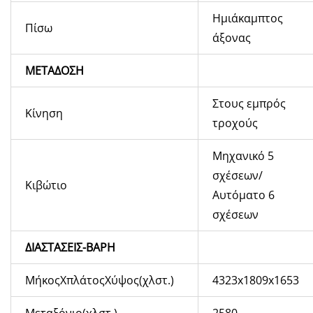
Ημιάκαμπτος
Πίσω
άξονας
ΜΕΤΑΔΟΣΗ
Στους εμπρός
Κίνηση
τροχούς
Μηχανικό 5
σχέσεων/
Κιβώτιο
Αυτόματο 6
σχέσεων
ΔΙΑΣΤΑΣΕΙΣ-ΒΑΡΗ
ΜήκοςXπλάτοςXύψος(χλστ.)
4323x1809x1653
Μεταξόνιο(χλστ.)
2580