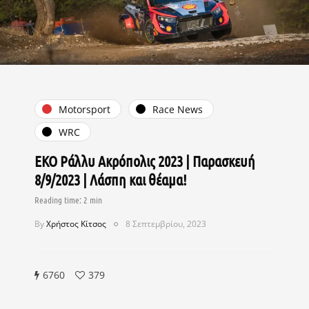
Motorsport
Race News
WRC
ΕΚΟ Ράλλυ Ακρόπολις 2023 | Παρασκευή
8/9/2023 | Λάσπη και θέαμα!
By
Χρήστος Κίτσος
8 Σεπτεμβρίου, 2023
6760
379