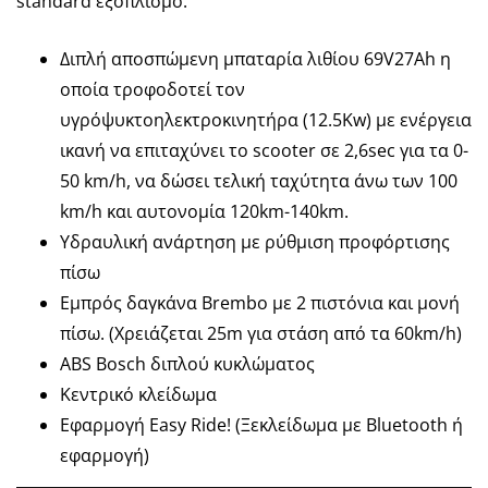
standard εξοπλισμό:
Διπλή αποσπώμενη μπαταρία λιθίου 69V27Ah η
οποία τροφοδοτεί τον
υγρόψυκτοηλεκτροκινητήρα (12.5Kw) με ενέργεια
ικανή να επιταχύνει το scooter σε 2,6sec για τα 0-
50 km/h, να δώσει τελική ταχύτητα άνω των 100
km/h και αυτονομία 120km-140km.
Υδραυλική ανάρτηση με ρύθμιση προφόρτισης
πίσω
Εμπρός δαγκάνα Brembo με 2 πιστόνια και μονή
πίσω. (Χρειάζεται 25m για στάση από τα 60km/h)
ABS Bosch διπλού κυκλώματος
Κεντρικό κλείδωμα
Εφαρμογή Easy Ride! (Ξεκλείδωμα με Bluetooth ή
εφαρμογή)