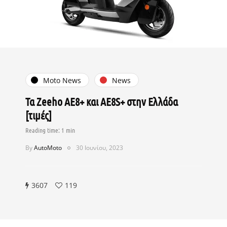
Moto News
News
Τα Ζeeho ΑΕ8+ και ΑΕ8S+ στην Ελλάδα
[τιμές]
By
AutoMoto
30 Ιουνίου, 2023
3607
119