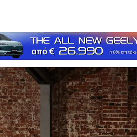
τείτε