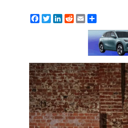
Facebook
Twitter
LinkedIn
Reddit
Email
Μοιρασ