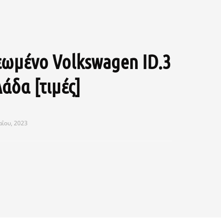
εωμένο Volkswagen ID.3
άδα [τιμές]
αΐου, 2023