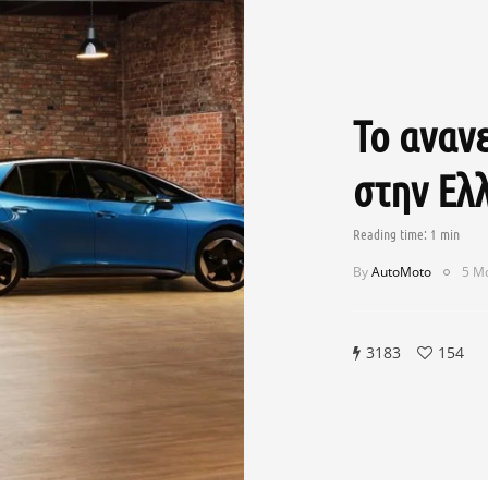
Το αναν
στην Ελλ
By
AutoMoto
5 Μ
3183
154