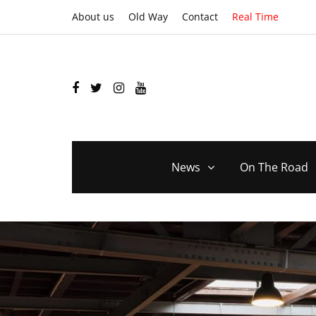
About us
Old Way
Contact
Real Time
News
On The Road